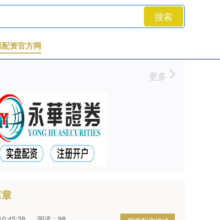
搜索
票配资官方网
更多
篇章
0:45:28
阅读：98